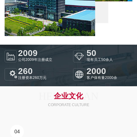
2009
50
公司2009年注册成立
现有员工50余人
260
2000
注册资本260万元
客户保有量2000余
HENGGUAN
企业文化
CORPORATE CULTURE
04