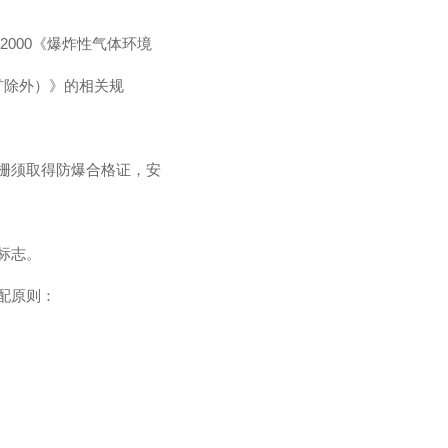
2000《爆炸性气体环境
矿除外）》的相关规
栅须取得防爆合格证，安
标志。
配原则：